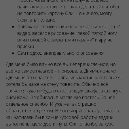
Просто на записях так не получалось, ибо
начинал мозг скрипеть – как сделать так, чтобы
не повторить картину Оли. Но ничего, мозгу
скрипеть полезно.
Лайфхаки – стилизация человека, съемка фото/
видео, весёлое рисование "левой пяткой ноги
вниз головой с закрытыми глазами" и другие
приёмы.
Сам подход внеправильного рисования.
Для меня было важно всё вышеперечисленное, но
всё же самое главное – я рисовала. Днями, ночами.
Для меня это счастье. Появились картины, которые я
хотела бы даже на стену повесить. Обычно всё
прячется куда-нибудь в стол, в ящик шкафа, в стопку с
рисунками. Влюбилась в масляную пастель. За неё
отдельное спасибо. И уже не так страшно
обращаться с цветом. Не всё дорисовать успела, но
как написали бы в конце курсовой работы: задачи
выполнены, цели достигнуты. Оля, спасибо за курс!