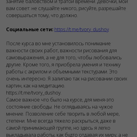
занятие баловством и тратой времени. Девочки, мой
вам совет: не слушайте никого, рисуйте, разрешайте
совершаться тому, что должно.
Социальные сети:
https://t.me/tvory_dushoy
После курса во мне установилось понимание
важности своих работ, важности рисования для
самовыражения, а не для того, чтобы любовались
другие. Кроме того, я приобрела умения и технику
работы с акрилом и объемными текстурами. Это
очень интересно. Я залипаю так на рисовании своих
картин, как на медитацию.
https://t.me/tvory_dushoy.
Самое важное что было на курсе, для меня-это
состояние свободы. Не оглядываясь на чужое
мнение. Позволение себе творить в любой мере,
степени. Мне всегда тяжело раскрыться, даже в
самой принимающей группе, но здесь я легко
выкладывала работы, как будто отдавая их миру, а не