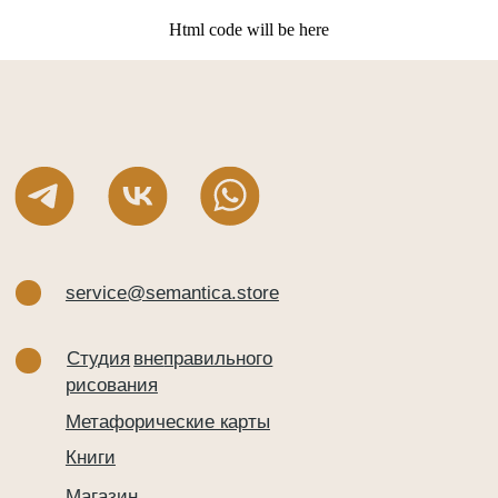
Html code will be here
service@semantica.store
Студия
вне
правильного
рисования
Метафорические карты
Книги
Магазин
Новости