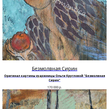
Безмолвная Сирин
Оригинал картины художницы Ольги Кругловой "Безмолвная
Сирин"
170 000
р.