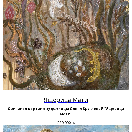
Ящерица Мати
Оригинал картины художницы Ольги Кругловой "Ящерица
Мати"
230 000
р.