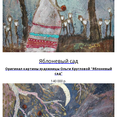
Яблоневый сад
Оригинал картины художницы Ольги Кругловой "Яблоневый
сад"
140 000
р.