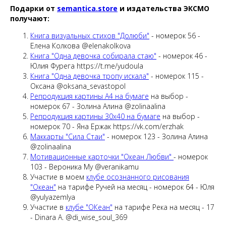
Подарки от
semantica.store
и издательства ЭКСМО
получают:
Книга визуальных стихов "Долюби"
- номерок 56 -
Елена Колкова @elenakolkova
Книга "Одна девочка собирала стаю"
- номерок 46 -
Юлия Фурега https://t.me/yudoula
Книга "Одна девочка тропу искала"
- номерок 115 -
Оксана @oksana_sevastopol
Репродукция картины A4 на бумаге
на выбор -
номерок 67 - Золина Алина @zolinaalina
Репродукция картины 30х40 на бумаге
на выбор -
номерок 70 - Яна Ержак https://vk.com/erzhak
Маккарты "Сила Стаи"
- номерок 123 - Золина Алина
@zolinaalina
Мотивационные карточки "Океан Любви"
- номерок
103 - Вероника Му @veranikamu
Участие в моем
клубе осознанного рисования
"Океан"
на тарифе Ручей на месяц - номерок 64 - Юля
@yulyazemlya
Участие в
клубе "ОКеан"
на тарифе Река на месяц - 17
- Dinara A. @di_wise_soul_369