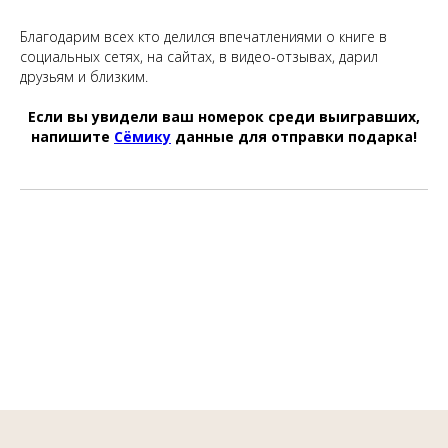
Благодарим всех кто делился впечатлениями о книге в
социальных сетях, на сайтах, в видео-отзывах, дарил
друзьям и близким.
Если вы увидели ваш номерок среди выигравших,
напишите
Сёмику
данные для отправки подарка!
service@semantica.store
Студия
вне
правильного
рисования
Метафорические карты
Книги