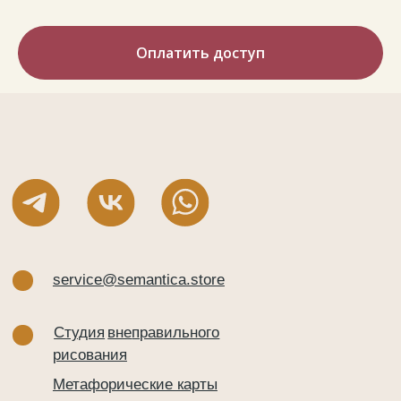
Оплатить доступ
service@semantica.store
Студия
вне
правильного
рисования
Метафорические карты
Книги
Магазин
Новости
ИП Круглова Ольга Петровна