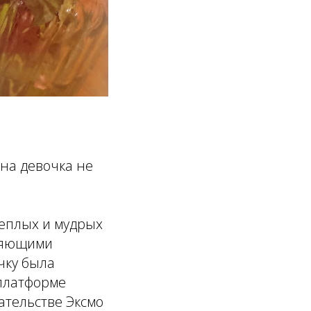
на девочка не
теплых и мудрых
тляющими
чку была
 платформе
ательстве Эксмо