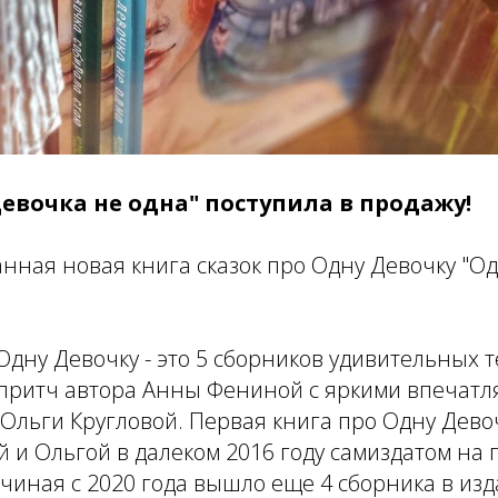
евочка не одна" поступила в продажу!
ная новая книга сказок про Одну Девочку "Од
Одну Девочку - это 5 сборников удивительных 
к-притч автора Анны Фениной с яркими впеча
Ольги Кругловой. Первая книга про Одну Дево
 и Ольгой в далеком 2016 году самиздатом на
ачиная с 2020 года вышло еще 4 сборника в изд