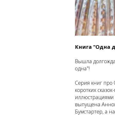
Книга "Одна д
Вышла долгождан
одна"!
Серия книг про 
коротких сказо
иллюстрациями 
выпущена Анной
Бумстартер, а н