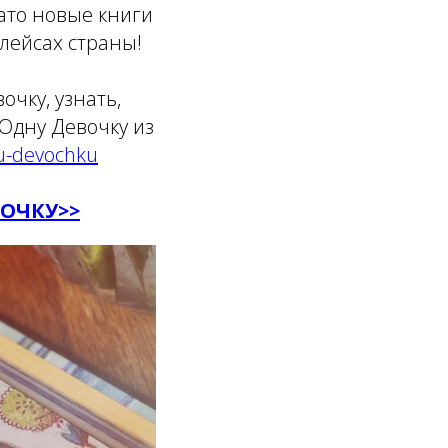
ато новые книги
лейсах страны!
очку, узнать,
 Одну Девочку из
nu-devochku
ОЧКУ>>