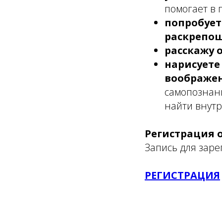
помогает в
попробует
раскрепо
расскажу 
нарисуете
воображе
самопознан
найти внутр
Регистрация 
Запись для заре
РЕГИСТРАЦИЯ
⠀