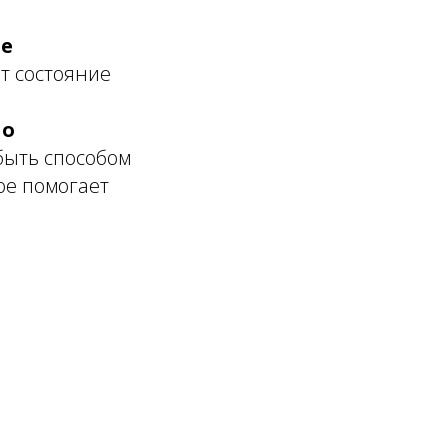
ое
ет состояние
по
 быть способом
ое помогает