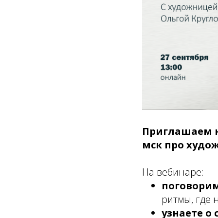
Приглашаем на
мск про худо
На вебинаре:
поговорим
ритмы, где 
узнаете о