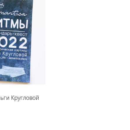
ьги Кругловой
и