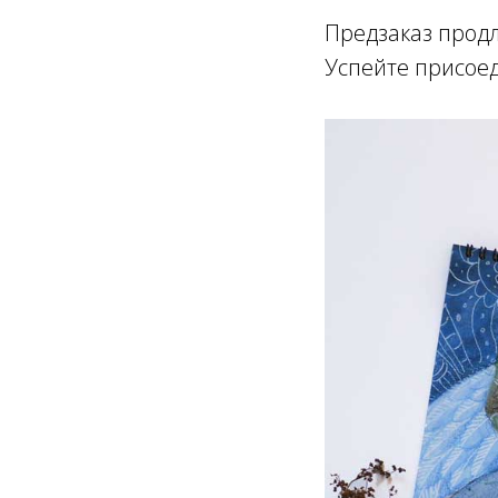
Предзаказ продл
Успейте присое