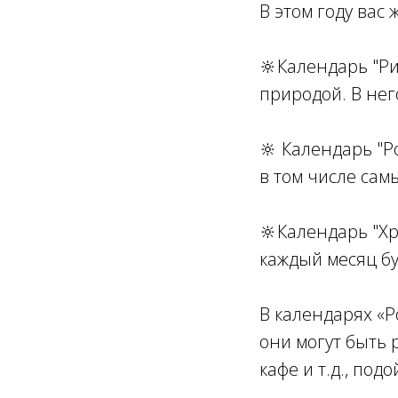
В этом году вас 
🔆Календарь "Рит
природой. В не
🔆 Календарь "Ро
в том числе сам
🔆Календарь "Х
каждый месяц бу
В календарях «Р
они могут быть 
кафе и т.д., под