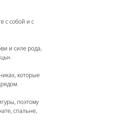
е с собой и с
ви и силе рода,
тцы».
никах, которые
 рядом.
игуры, поэтому
ате, спальне,