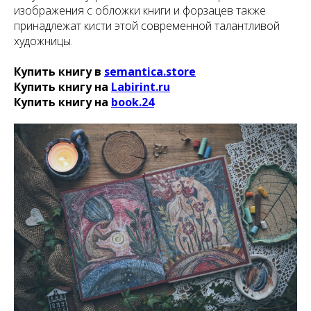
изображения с обложки книги и форзацев также
принадлежат кисти этой современной талантливой
художницы.
Купить книгу в
semantica.store
Купить книгу на
Labirint.ru
Купить книгу на
book.24