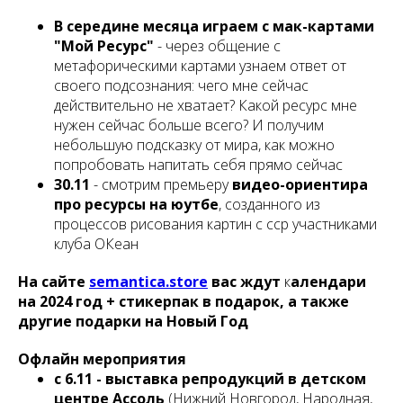
В середине месяца играем с мак-картами
"Мой Ресурс"
- через общение с
метафорическими картами узнаем ответ от
своего подсознания: чего мне сейчас
действительно не хватает? Какой ресурс мне
нужен сейчас больше всего? И получим
небольшую подсказку от мира, как можно
попробовать напитать себя прямо сейчас
30.11
- смотрим премьеру
видео-ориентира
про ресурсы на юутбе
, созданного из
процессов рисования картин с сср участниками
клуба ОКеан
На сайте
semantica.store
вас ждут
к
алендари
на 2024 год + стикерпак в подарок, а также
другие подарки на Новый Год
Офлайн мероприятия
с 6.11 - выставка репродукций в детском
центре Ассоль
(Нижний Новгород, Народная,