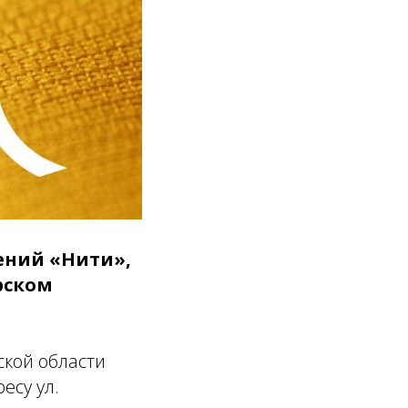
чений «Нити»,
рском
кой области
есу ул.