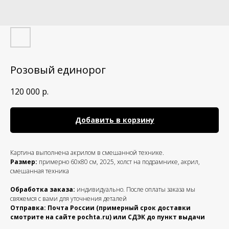
Розовый единорог
120 000
р.
Добавить в корзину
Картина выполнена акрилом в смешанной технике.
Размер:
примерно 60х80 см, 2025, холст на подрамнике, акрил,
смешанная техника
Обработка заказа:
индивидуально. После оплаты заказа мы
свяжемся с вами для уточнения деталей
Отправка: Почта России (примерный срок доставки
смотрите на сайте pochta.ru) или СДЭК до пункт выдачи