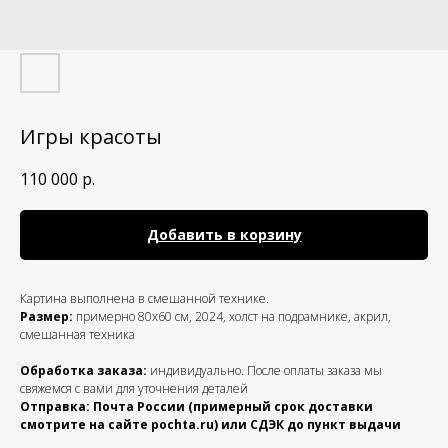
Игры красоты
110 000
р.
Добавить в корзину
Картина выполнена в смешанной технике.
Размер:
примерно 80х60 см, 2024, холст на подрамнике, акрил,
смешанная техника
Обработка заказа:
индивидуально. После оплаты заказа мы
свяжемся с вами для уточнения деталей
Отправка: Почта России (примерный срок доставки
смотрите на сайте pochta.ru) или СДЭК до пункт выдачи