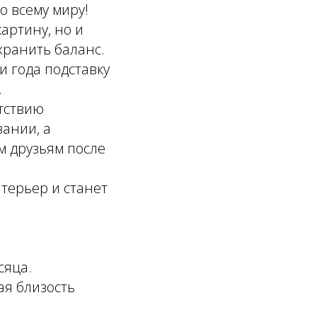
 всему миру!
артину, но и
хранить баланс.
и года подставку
.
утствию
вании, а
м друзьям после
терьер и станет
сяца.
ая близость