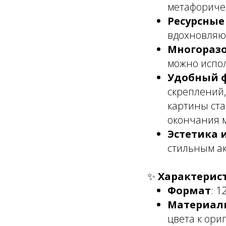
метафориче
Ресурсные
вдохновляющ
Многоразо
можно испол
Удобный 
скреплений,
картины ста
окончания 
Эстетика 
стильным ак
✨
Характерис
Формат
: 
Материал
цвета к ори