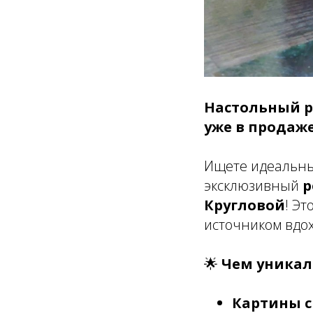
Настольный р
уже в продаже
Ищете идеальны
эксклюзивный
р
Кругловой
! Э
источником вдо
🌟
Чем уникал
Картины 