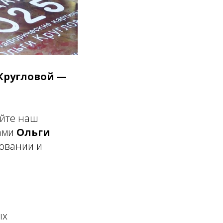
 Кругловой —
айте наш
ами
Ольги
ровании и
ых