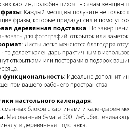
ских картин, полюбившихся тысячам женщин по
 фразы
: Каждый месяц вы получите не только к
ие фразы, которые придадут сил и помогут со
вая деревянная подставка
: По завершени
ьзовать для фотографий, открыток или заметок
формат
: Листы легко меняются благодаря отс
 что делает календарь практичным в использо
нут открытками или постерами в подарок ваши
месяца.
и функциональность
: Идеально дополнит ин
центом вашего рабочего пространства.
тики настольного календаря
:
12 сменных блоков с картинами и календарем ме
ы
: Мелованная бумага 300 г/м², обеспечивающ
гиналу, и деревянная подставка.